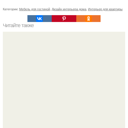
Категории:
Мебель для гостиной
,
Дизайн интерьера дома
,
Интерьер для квартиры
Читайте также
Как правильно обрезать герань, чтобы она пышно цвела.