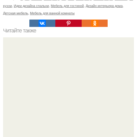
кухни
,
Идеи дизайна спальни
,
Мебель для гостиной
,
Дизайн интерьера дома
,
Детская мебель
,
Мебель для ванной комнаты
Читайте также
Значение картина с волками. В том случае, если вы
любите вышивать, то наверняка задумывались о том,
что означает та или иная вышитая вами картина.