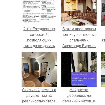
? 10. Ежедневных
В этом просторном
хитростей,
пентхаусе с шестью
позволяющих
спальнями
к
никогда не делать
Александр Бирман
уборку?
живет со своей
семьей.
Стильный ремонт в
Нейросети
двушке - мечта
добрались до
реальностью стала!
семейных чатов, и