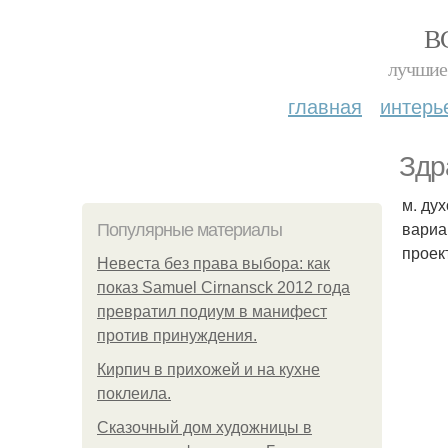
В
лучшие 
главная
интерь
Здр
м. ду
вариа
Популярные материалы
проек
Невеста без права выбора: как
показ Samuel Cirnansck 2012 года
превратил подиум в манифест
против принуждения.
Кирпич в прихожей и на кухне
поклеила.
Сказочный дом художницы в