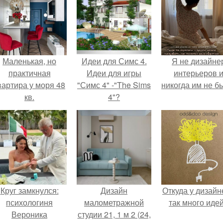
Маленькая, но
Идеи для Симс 4.
Я не дизайне
практичная
Идеи для игры
интерьеров 
вартира у моря 48
"Симс 4" -"The Sims
никогда им не б
кв.
4"?
Круг замкнулся:
Дизайн
Откуда у дизайн
психологиня
малометражной
так много иде
Вероника
студии 21, 1 м 2 (24,