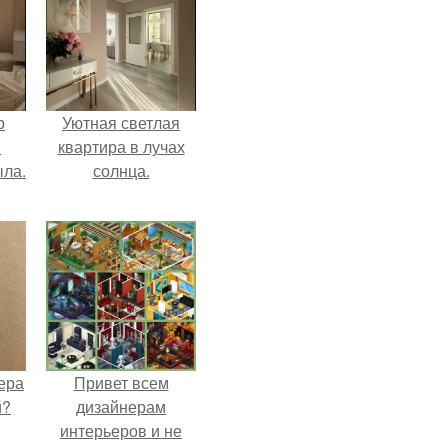
р
Уютная светлая
и
квартира в лучах
ыла.
солнца.
ера
Привет всем
й?
дизайнерам
интерьеров и не