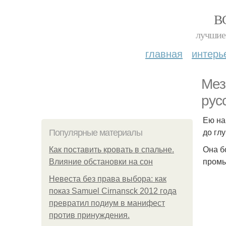
В
лучшие 
главная
интерь
Мез
рус
Ею на
до гл
Популярные материалы
Она б
Как поставить кровать в спальне.
промы
Влияние обстановки на сон
Невеста без права выбора: как
показ Samuel Cirnansck 2012 года
превратил подиум в манифест
против принуждения.