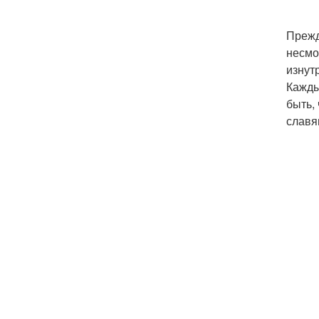
Прежд
несмо
изнут
Кажды
быть,
славя