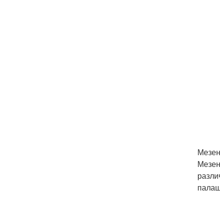
Мезен
Мезен
разли
палащ