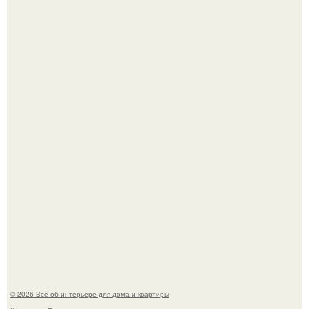
В Японии бесплатно раздают дома самураев - звучит как
план на новую жизнь.
Готовясь к поездке, мы листали путеводители по городу
и наткнулись на фотографию белого дворца.
© 2026 Всё об интерьере для дома и квартиры