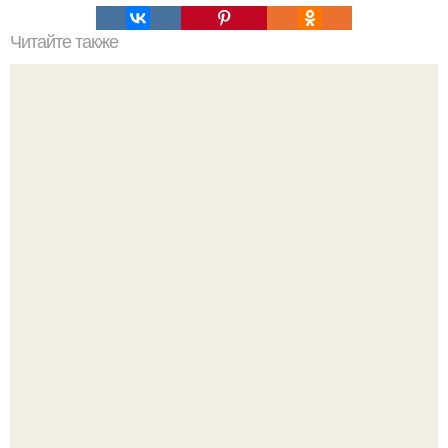
Читайте также
Сколько сохнут обои на флизелиновой основе после
поклейки. Когда высохнет клей?
Культурный код. Можно сделать красивый интерьер