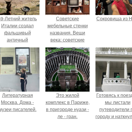
69-Летний житель
Советские
Сокровища из Ho
Италии создал
мебельные стенки
фальшивый
названия. Вещи
античный
века: советские
амфитеатр и
стенки 80-х.
долгое время
успешно выдавал
его за настоящее
историческое
наследие.
Литературная
Это жилой
Готовясь к поез
Москва. Дома -
комплекс в Париже,
мы листали
музеи писателей.
в пригороде нуази -
путеводители 
ле - гран.
городу и наткну
на фотограф
белого дворца