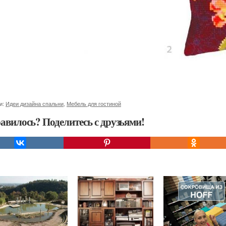
и:
Идеи дизайна спальни
,
Мебель для гостиной
авилось? Поделитесь с друзьями!