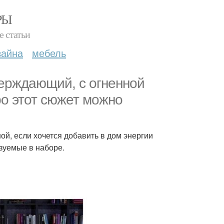
РЫ
е статьи
зайна
мебель
верждающий, с огненной
ро этот сюжет можно
й, если хочется добавить в дом энергии
ьзуемые в наборе.