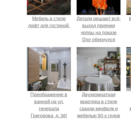
Мебель в стиле
Детали решают всё:
лофт для гостиной.
выход приянки
чопры на показе
Dior обернулся
шквалом критики
из-за небрежного
пошива.
Преображение в
Двухкомнатная
ванной на ул.
квартира в стиле
генерала
сканди кинфолк и
Григорова, д. 36!
мебелью 50-х годов
в высотке на
котельнической.