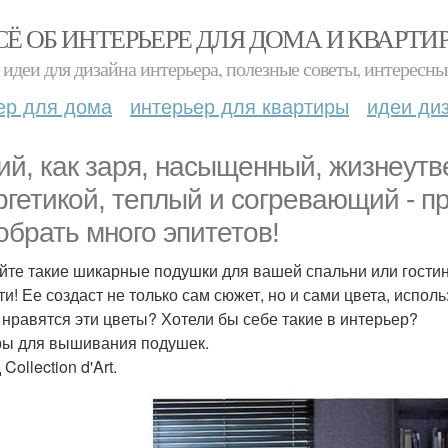
СЁ ОБ ИНТЕРЬЕРЕ ДЛЯ ДОМА И КВАРТИ
идеи для дизайна интерьера, полезные советы, интересны
ер для дома
интерьер для квартиры
идеи ди
ий, как заря, насыщенный, жизнеут
ргетикой, теплый и согревающий - п
обрать много эпитетов!
те такие шикарные подушки для вашей спальни или гостино
ти! Ее создаст не только сам сюжет, но и сами цвета, испол
 нравятся эти цветы? Хотели бы себе такие в интерьер?
ы для вышивания подушек.
Collection d'Art.