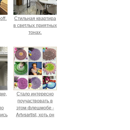
ff.
Стильная квартира
в светлых приятных
тонах.
дке,
Стало интересно
поучаствовать в
по
этом флешмобе -
лись
Artvsartist, хоть он
ию
не совсем про
.
рукоделие, а