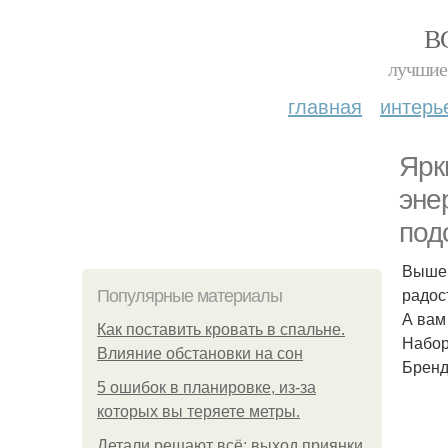
В
лучшие 
главная
интерь
Ярк
эне
под
Вышей
радос
Популярные материалы
А вам
Как поставить кровать в спальне.
Набор
Влияние обстановки на сон
Бренд 
5 ошибок в планировке, из-за
которых вы теряете метры.
Детали решают всё: выход приянки