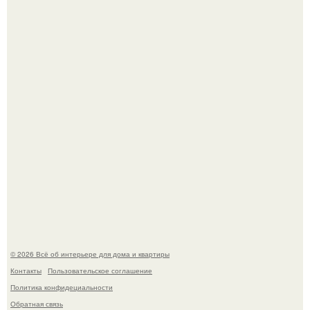
Среди сосен. Этот дом словно вырос среди деревьев, и
жизнь здесь течет в собственном ритме - спокойно, без
спешки и лишнего шума.
Дримскроллинг - новый формат мечтательности.
© 2026 Всё об интерьере для дома и квартиры
Контакты
Пользовательское соглашение
Политика конфидециальности
Обратная связь