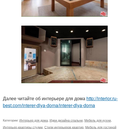
Далее читайте об интерьере для дома
http://interior.ru-
best.com/interer-dlya-doma/interer-dlya-doma
Категории:
Интерьер для дома
,
Идеи дизайна спальни
,
Мебель для кухни
,
Интерьер квартиры студии
,
Стили интерьеров квартир
,
Мебель для гостиной