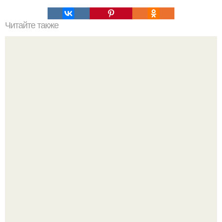
Читайте также
Как любить женщин.
В июле 1959 года в Москве, в парке "Сокольники",