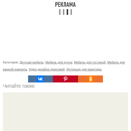
Категории:
Детская мебель
,
Мебель для кухни
,
Мебель для гостиной
,
Мебель для
ванной комнаты
,
Идеи дизайна прихожей
,
Интерьер для квартиры
Читайте также