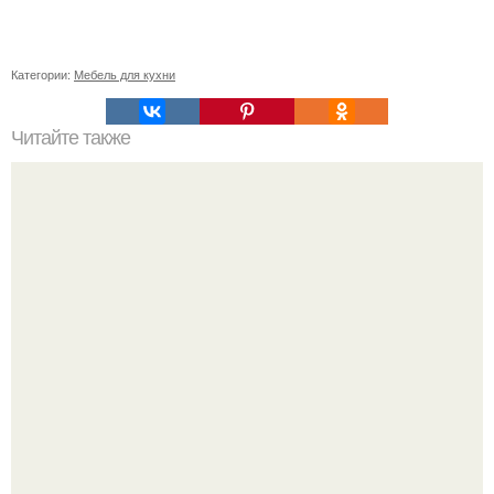
Категории:
Мебель для кухни
Читайте также
11 рецептов сахарной глазури, чтобы подойти творчески
к украшению печенюшек.