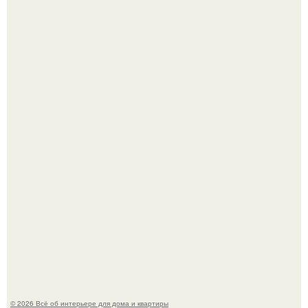
Откуда у дизайнера так много идей?
"Проиллюстрированные Люди": Томас майландер
превратил солнечные ожоги в арт - объект.
© 2026 Всё об интерьере для дома и квартиры