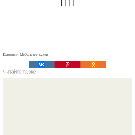
Категории:
Мебель для кухни
Читайте также
Вертикальная или горизонтальная плитка в ванной.
Горизонтальная или вертикальная укладка плитки: так ли