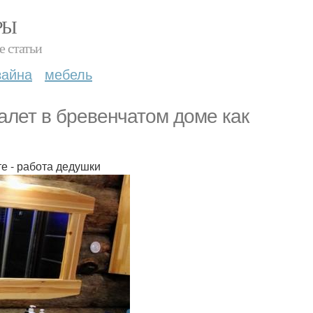
РЫ
е статьи
зайна
мебель
уалет в бревенчатом доме как
те - работа дедушки