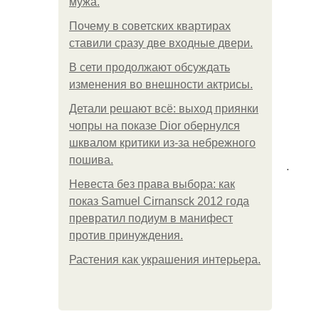
мужа.
Почему в советских квартирах
ставили сразу две входные двери.
В сети продолжают обсуждать
изменения во внешности актрисы.
Детали решают всё: выход приянки
чопры на показе Dior обернулся
шквалом критики из-за небрежного
пошива.
.
Невеста без права выбора: как
показ Samuel Cirnansck 2012 года
превратил подиум в манифест
против принуждения.
Растения как украшения интерьера.