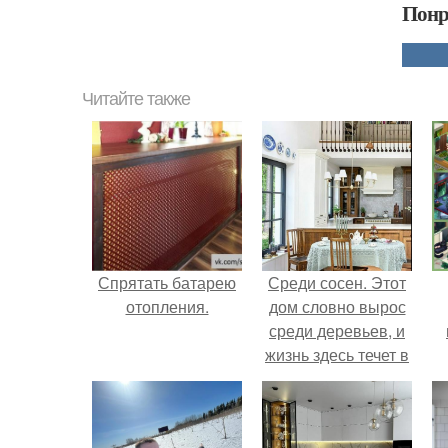
Понр
Читайте также
Спрятать батарею
Среди сосен. Этот
отопления.
дом словно вырос
среди деревьев, и
жизнь здесь течет в
собственном ритме
- спокойно, без
спешки и лишнего