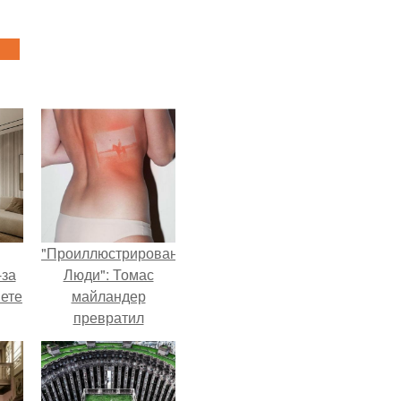
"Проиллюстрированные
-за
Люди": Томас
яете
майландер
превратил
солнечные ожоги в
арт - объект.