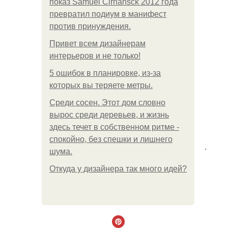
показ Samuel Cirnansck 2012 года
превратил подиум в манифест
против принуждения.
Привет всем дизайнерам
интерьеров и не только!
5 ошибок в планировке, из-за
которых вы теряете метры.
Среди сосен. Этот дом словно
вырос среди деревьев, и жизнь
здесь течет в собственном ритме -
спокойно, без спешки и лишнего
.
шума.
Откуда у дизайнера так много идей?