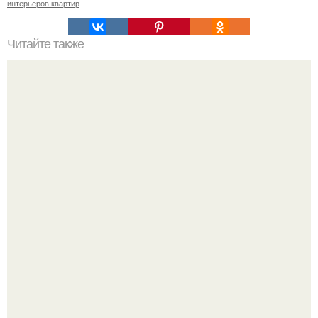
интерьеров квартир
Читайте также
Как правильно обрезать герань, чтобы она пышно цвела.
Почему в советских квартирах ставили сразу две