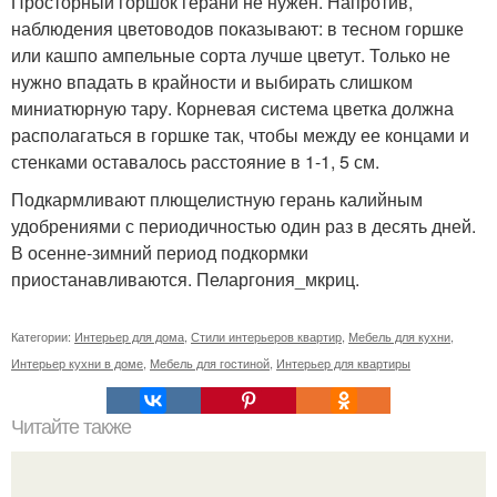
Просторный горшок герани не нужен. Напротив,
наблюдения цветоводов показывают: в тесном горшке
или кашпо ампельные сорта лучше цветут. Только не
нужно впадать в крайности и выбирать слишком
миниатюрную тару. Корневая система цветка должна
располагаться в горшке так, чтобы между ее концами и
стенками оставалось расстояние в 1-1, 5 см.
Подкармливают плющелистную герань калийным
удобрениями с периодичностью один раз в десять дней.
В осенне-зимний период подкормки
приостанавливаются. Пеларгония_мкриц.
Категории:
Интерьер для дома
,
Стили интерьеров квартир
,
Мебель для кухни
,
Интерьер кухни в доме
,
Мебель для гостиной
,
Интерьер для квартиры
Читайте также