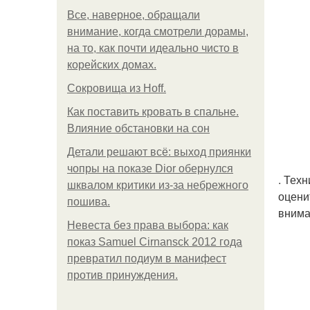
Все, наверное, обращали
внимание, когда смотрели дорамы,
на то, как почти идеально чисто в
корейских домах.
Сокровища из Hoff.
Как поставить кровать в спальне.
Влияние обстановки на сон
Детали решают всё: выход приянки
чопры на показе Dior обернулся
. Тех
шквалом критики из-за небрежного
оцени
пошива.
внима
Невеста без права выбора: как
показ Samuel Cirnansck 2012 года
превратил подиум в манифест
против принуждения.