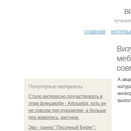
В
лучшие 
главная
интерь
Виз
меб
сов
А акц
натур
Популярные материалы
интег
Стало интересно поучаствовать в
выпол
этом флешмобе - Artvsartist, хоть он
не совсем про рукоделие, а больше
про живопись, рисунок.
Эко - панно "Песочный Берег":