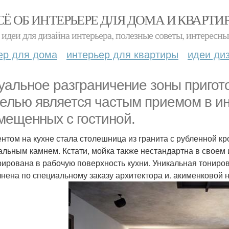
СЁ ОБ ИНТЕРЬЕРЕ ДЛЯ ДОМА И КВАРТИ
идеи для дизайна интерьера, полезные советы, интересны
ер для дома
интерьер для квартиры
идеи ди
уальное разграничение зоны пригото
елью является частым приемом в ин
мещенных с гостиной.
ентом на кухне стала столешница из гранита с рубленной к
альным камнем. Кстати, мойка также нестандартна в своем и
рирована в рабочую поверхность кухни. Уникальная тониров
нена по специальному заказу архитектора и. акименковой 