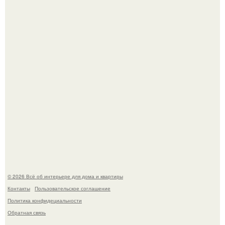
Кёнигсберг. Интерьер дома студенческого братства
"Германия".
В Японии бесплатно раздают дома самураев - звучит как
план на новую жизнь.
© 2026 Всё об интерьере для дома и квартиры
Контакты
Пользовательское соглашение
Политика конфидециальности
Обратная связь