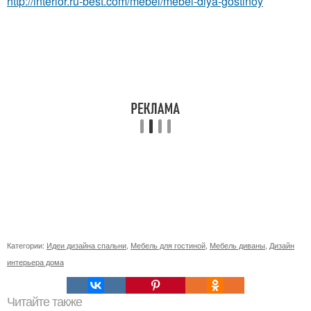
http://interior.ru-best.com/mebel/mebel-dlya-gostinoy
Категории:
Идеи дизайна спальни
,
Мебель для гостиной
,
Мебель диваны
,
Дизайн
интерьера дома
Читайте также