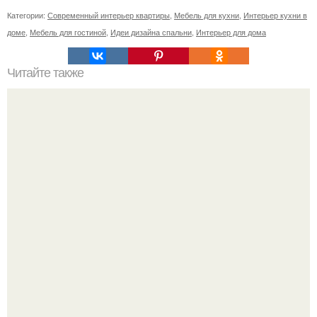
Категории:
Современный интерьер квартиры
,
Мебель для кухни
,
Интерьер кухни в
доме
,
Мебель для гостиной
,
Идеи дизайна спальни
,
Интерьер для дома
Читайте также
Кабинет директора, как оформить. Дизайн кабинета
руководителя: зонирование, выбор декора, модные
тенденции