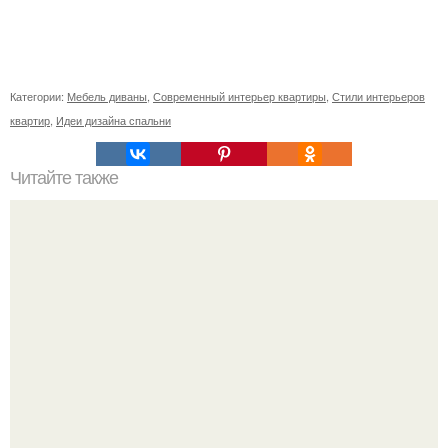
Категории:
Мебель диваны
,
Современный интерьер квартиры
,
Стили интерьеров
квартир
,
Идеи дизайна спальни
Читайте также
Неприхотливые комнатные цветы для квартиры. 10
самых неприхотливых комнатных растений или цветы
для лентяя.