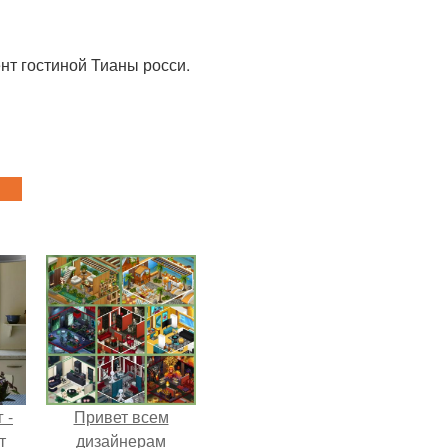
ент гостиной Тианы росси.
 -
Привет всем
т
дизайнерам