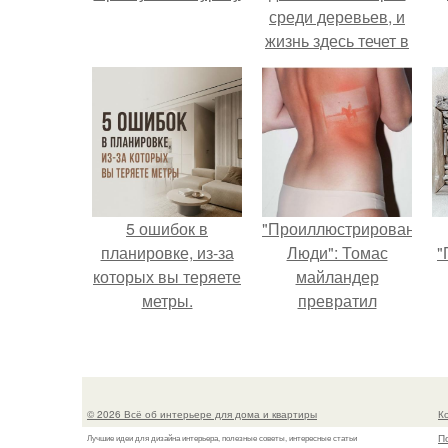
среди деревьев, и
жизнь здесь течет в
собственном ритме
- спокойно, без
спешки и лишнего
шума.
5 ошибок в
"Проиллюстрированные
планировке, из-за
Люди": Томас
"
которых вы теряете
майландер
метры.
превратил
солнечные ожоги в
арт - объект.
© 2026 Всё об интерьере для дома и квартиры
К
П
Лучшие идеи для дизайна интерьера, полезные советы, интересные статьи