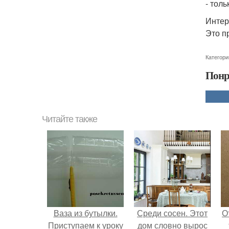
- тол
Интер
Это п
Категори
Понр
Читайте также
Ваза из бутылки.
Среди сосен. Этот
О
Приступаем к уроку
дом словно вырос