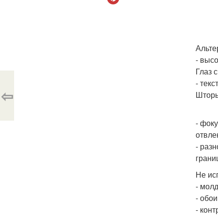
Альте
- выс
Глаз с
- текс
⇦
Шторы
- фок
отвлек
- раз
грани
Не ис
- мол
- обо
- кон