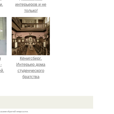
и.
интерьеров и не
только!
я
Кёнигсберг.
-
Интерьер дома
й.
студенческого
братства
"Германия".
казании обратной гиперссылки.