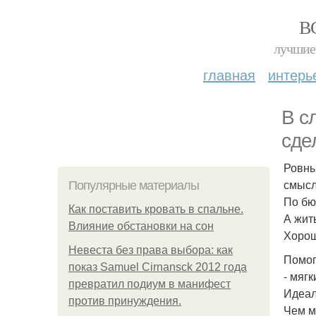
В
лучшие 
главная
интерь
В с
сде
Ровны
смысл
Популярные материалы
По бю
Как поставить кровать в спальне.
А жит
Влияние обстановки на сон
Хорош
Невеста без права выбора: как
Помог
показ Samuel Cirnansck 2012 года
- мягк
превратил подиум в манифест
Идеал
против принуждения.
Чем м