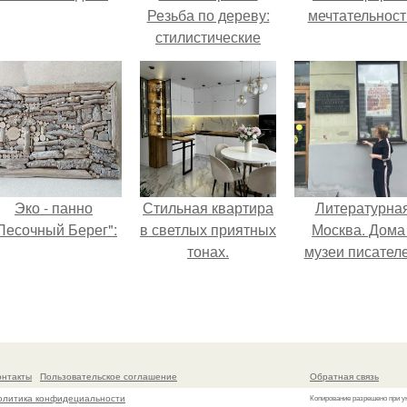
Резьба по дереву:
мечтательност
стилистические
направления и
характерные узоры.
Эко - панно
Стильная квартира
Литературна
Песочный Берег":
в светлых приятных
Москва. Дома 
тонах.
музеи писателе
онтакты
Пользовательское соглашение
Обратная связь
олитика конфидециальности
Копирование разрешено при у