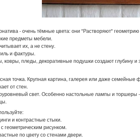
рнатива - очень тёмные цвета: они "Растворяют" геометрию
окие предметы мебели.
читывает их, а не стену.
тиль и фактуры.
, ковры, пледы, декоративные подушки создают глубину и 
усная точка. Крупная картина, галерея или даже семейные ф
ает от стен.
ноуровневый свет. Особенно настольные лампы и торшеры -
цы.
пользуйте:
динги и контрастные стыки.
и с геометрическим рисунком.
трастные по цвету со стенами двери.