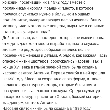
хоиснин, посетивший их в 1572 году вместе с
посланниками короля Франции: "место, в которое
полчаса спускаться нужно в больших и мощных
подъёмниках, выдерживающих вес 50 человек. Внизу
можно увидеть огромные пещеры, вырытые в соляных
скалах, как улицы города".
Действительно, для шахтеров, которые не имели права
отходить далеко от места выработки, шахта служила
жильем, не редко здесь образовывались целые
поселения с женами и детьми. А рядом, как важная часть
опасной жизни шахтеров, сооружались часовни. Так, в
конце Xvii века в глыбе зелёной соли была создана
часовня святого Антония. Первая служба в ней прошла
в 1698 году. Часовня сохранила свою форму, а также
соляные скульптуры и алтарь, которые были почти
разрушены из-за влажного воздуха. Среди скульптур
находятся фигуры распятого Христа, божьей матери с
младенцем, святого Антония.
Часовня святой кинги была создана в 1896 году