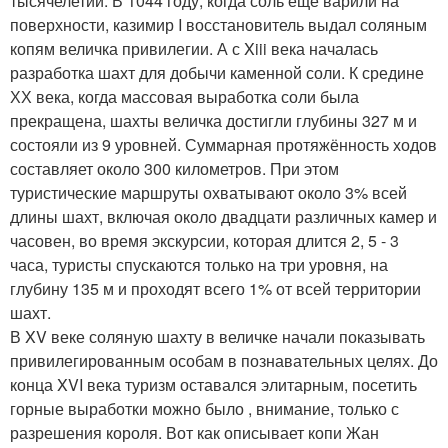
тысячелетий. В 1044 году, когда соль еще варили на
поверхности, казимир I восстановитель выдал соляным
копям величка привилегии. А с Xiii века началась
разработка шахт для добычи каменной соли. К средине
ХХ века, когда массовая выработка соли была
прекращена, шахты величка достигли глубины 327 м и
состояли из 9 уровней. Суммарная протяжённость ходов
составляет около 300 километров. При этом
туристические маршруты охватывают около 3% всей
длины шахт, включая около двадцати различных камер и
часовен, во время экскурсии, которая длится 2, 5 - 3
часа, туристы спускаются только на три уровня, на
глубину 135 м и проходят всего 1% от всей территории
шахт.
В XV веке соляную шахту в величке начали показывать
привилегированным особам в познавательных целях. До
конца XVI века туризм оставался элитарным, посетить
горные выработки можно было , внимание, только с
разрешения короля. Вот как описывает копи Жан