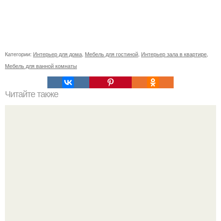
Категории:
Интерьер для дома
,
Мебель для гостиной
,
Интерьер зала в квартире
,
Мебель для ванной комнаты
Читайте также
Taeyeon; Baekyeon;. Ровно пять лет назад,
одиннадцатого ноября, когда на часах было 11: 11,
бэкхён сделал мне предложение.