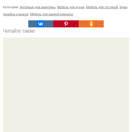
Категории:
Интерьер для квартиры
,
Мебель для кухни
,
Мебель для гостиной
,
Идеи
дизайна спальни
,
Мебель для ванной комнаты
Читайте также
С наступление холодов хочется сделать интерьер
теплее не только в визуальном плане.