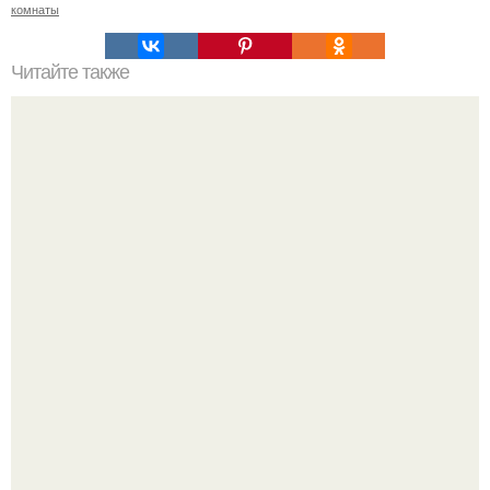
комнаты
Читайте также
В доме не держатся деньги, что делать. Приметы, чтобы
деньги водились