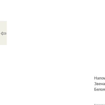
⇦
Напом
Звена
Белоя
Категори