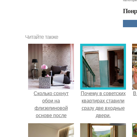
Понр
Читайте также
Сколько сохнут
Почему в советских
В
обои на
квартирах ставили
флизелиновой
сразу две входные
основе после
двери.
поклейки. Когда
высохнет клей?