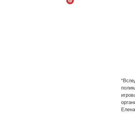
"Всле
полик
игров
орган
Елена