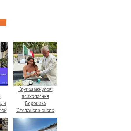
Круг замкнулся:
о
психологиня
, и
Вероника
зой
Степанова снова
ы.
вышла замуж за
собственного