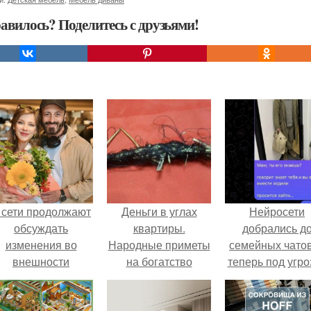
авилось? Поделитесь с друзьями!
 сети продолжают
Деньги в углах
Нейросети
обсуждать
квартиры.
добрались д
изменения во
Народные приметы
семейных чатов
внешности
на богатство
теперь под угро
актрисы.
мамины нерв