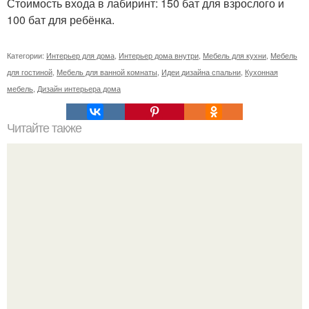
Стоимость входа в лабиринт: 150 бат для взрослого и
100 бат для ребёнка.
Категории:
Интерьер для дома
,
Интерьер дома внутри
,
Мебель для кухни
,
Мебель
для гостиной
,
Мебель для ванной комнаты
,
Идеи дизайна спальни
,
Кухонная
мебель
,
Дизайн интерьера дома
Читайте также
Добрый день! Хотела поделиться фотографиями нашей
квартирки!