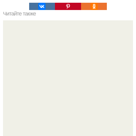
Читайте также
Ваза из бутылки. Приступаем к уроку
Уютная светлая квартира в лучах солнца.