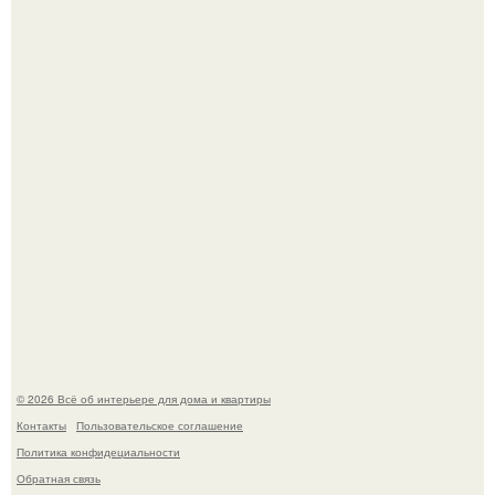
Невеста без права выбора: как показ Samuel Cirnansck
2012 года превратил подиум в манифест против
принуждения.
Сокровища из Hoff.
© 2026 Всё об интерьере для дома и квартиры
Контакты
Пользовательское соглашение
Политика конфидециальности
Обратная связь