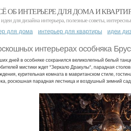
СЁ ОБ ИНТЕРЬЕРЕ ДЛЯ ДОМА И КВАРТИ
идеи для дизайна интерьера, полезные советы, интересны
ер для дома
интерьер для квартиры
идеи ди
оскошных интерьерах особняка Бру
ших дней в особняке сохранился великолепный белый танц
юбителей мистики ждет "Зеркало Дракулы", парадная столо
ждения, курительная комната в мавританском стиле, гости
ека, роскошная парадная лестница и воздушный зимний сад