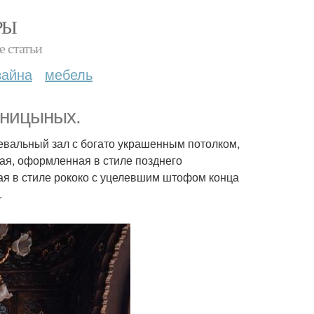
РЫ
е статьи
зайна
мебель
сницыных.
евальный зал с богато украшенным потолком,
вая, оформленная в стиле позднего
ная в стиле рококо с уцелевшим штофом конца
.