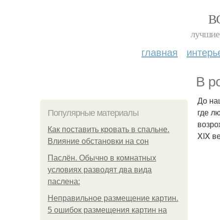
В
лучшие 
главная
интерь
В р
До на
где л
Популярные материалы
возро
Как поставить кровать в спальне.
XIX в
Влияние обстановки на сон
Паслён. Обычно в комнатных
условиях разводят два вида
паслена:
Неправильное размещение картин.
5 ошибок размещения картин на