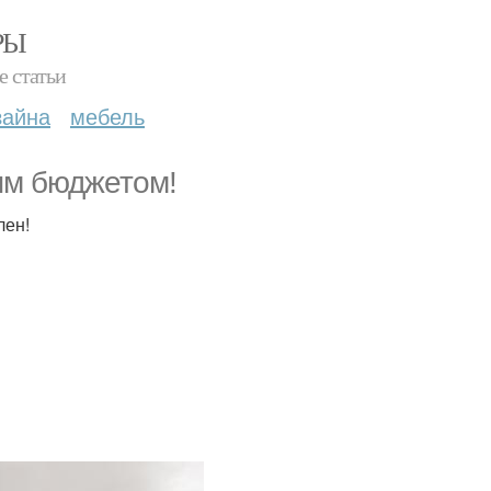
РЫ
е статьи
зайна
мебель
ым бюджетом!
лен!