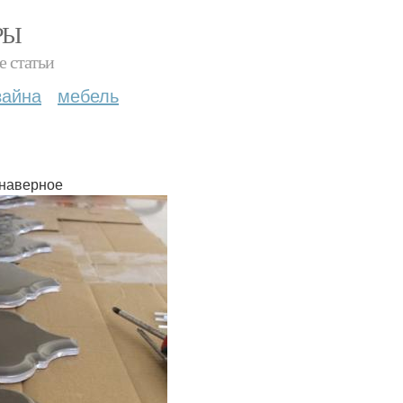
РЫ
е статьи
зайна
мебель
 наверное