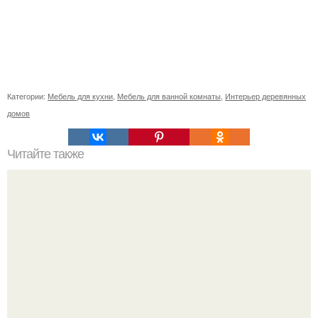
Категории:
Мебель для кухни
,
Мебель для ванной комнаты
,
Интерьер деревянных
домов
Читайте также
Сколько сохнут обои на флизелиновой основе после
поклейки. Когда высохнет клей?