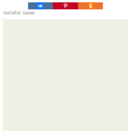
Читайте также
8 причин использовать стеклообои для отделки стен.
Почему в советских квартирах ставили сразу две
входные двери.