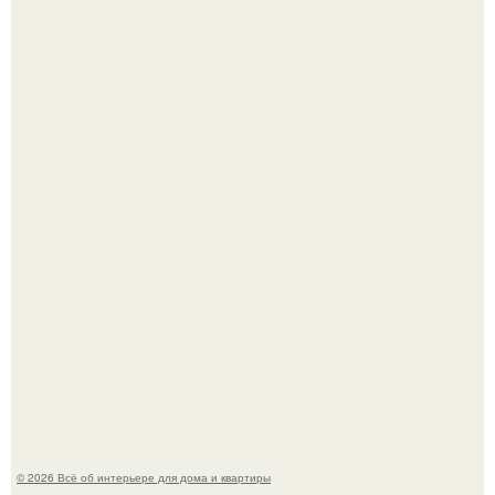
Эко - панно "Песочный Берег":
Три года назад мы купили борщевичное поле и
придумали мечту!
© 2026 Всё об интерьере для дома и квартиры