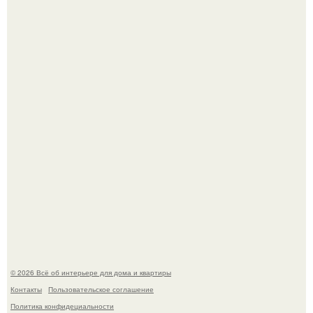
Откуда у дизайнера так много идей?
Дримскроллинг - новый формат мечтательности.
© 2026 Всё об интерьере для дома и квартиры
Контакты
Пользовательское соглашение
Политика конфидециальности