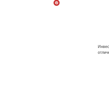
Инвес
отлич