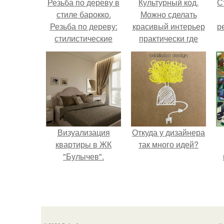
Резьба по дереву в
Культурный код.
С
стиле барокко.
Можно сделать
Резьба по дереву:
красивый интерьер
р
стилистические
практически где
направления и
угодно.
характерные узоры.
Визуализация
Откуда у дизайнера
квартиры в ЖК
так много идей?
"Булычев".