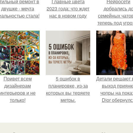
тильный ремонт в
Главные цвета
Нейросети
двушке - мечта
2023 года: что ждет
добрались д
еальностью стала!
нас в новом году
семейных чатов
теперь под угро
мамины нерв
Привет всем
5 ошибок в
Детали решают 
дизайнерам
планировке, из-за
выход приянк
интерьеров и не
которых вы теряете
чопры на пока
только!
метры.
Dior обернулс
шквалом крити
из-за небрежно
пошива.