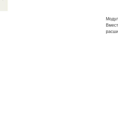
Модул
Вмест
расши