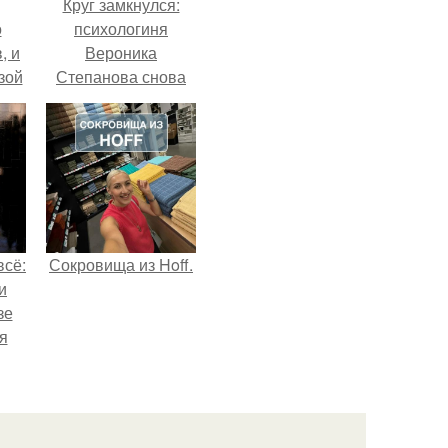
Круг замкнулся:
о
психологиня
, и
Вероника
зой
Степанова снова
ы.
вышла замуж за
собственного
бывшего мужа.
всё:
Сокровища из Hoff.
и
зе
я
ки
го