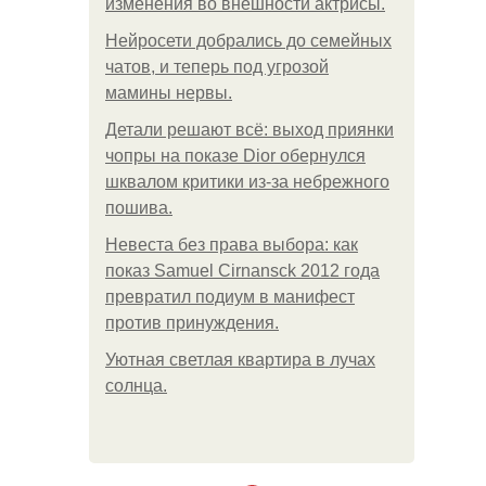
изменения во внешности актрисы.
Нейросети добрались до семейных
чатов, и теперь под угрозой
мамины нервы.
Детали решают всё: выход приянки
чопры на показе Dior обернулся
шквалом критики из-за небрежного
пошива.
Невеста без права выбора: как
показ Samuel Cirnansck 2012 года
превратил подиум в манифест
против принуждения.
Уютная светлая квартира в лучах
солнца.