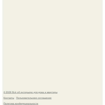
Нейросети добрались до семейных чатов, и теперь под
угрозой мамины нервы.
Среди сосен. Этот дом словно вырос среди деревьев, и
жизнь здесь течет в собственном ритме - спокойно, без
спешки и лишнего шума.
© 2026 Всё об интерьере для дома и квартиры
Контакты
Пользовательское соглашение
Политика конфидециальности