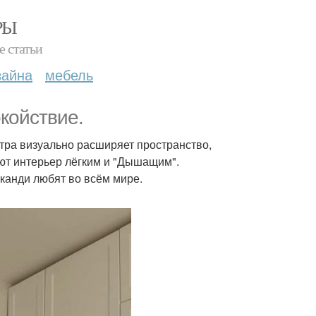
РЫ
е статьи
зайна
мебель
окойствие.
литра визуально расширяет пространство,
ют интерьер лёгким и "Дышащим".
канди любят во всём мире.