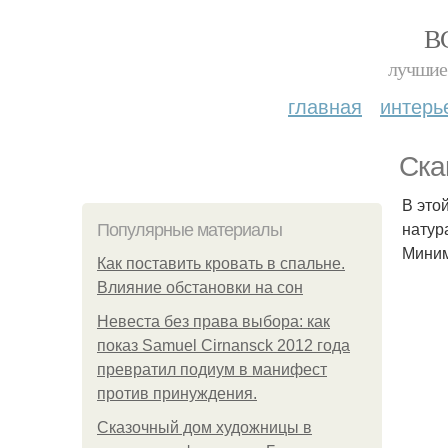
В
лучшие 
главная
интерь
Ска
В это
натур
Популярные материалы
Миним
Как поставить кровать в спальне.
Влияние обстановки на сон
Невеста без права выбора: как
показ Samuel Cirnansck 2012 года
превратил подиум в манифест
против принуждения.
Сказочный дом художницы в