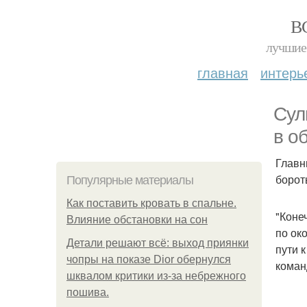
В
лучшие 
главная
интерь
Сул
в о
Главн
борот
Популярные материалы
Как поставить кровать в спальне.
"Коне
Влияние обстановки на сон
по ок
Детали решают всё: выход приянки
пути 
чопры на показе Dior обернулся
коман
шквалом критики из-за небрежного
пошива.