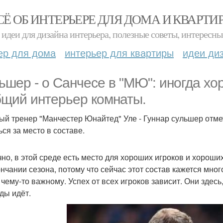
СЁ ОБ ИНТЕРЬЕРЕ ДЛЯ ДОМА И КВАРТИ
идеи для дизайна интерьера, полезные советы, интересны
ер для дома
интерьер для квартиры
идеи ди
ьшер - о Санчесе в "МЮ": иногда х
бщий интерьер комнаты.
ый тренер "Манчестер Юнайтед" Уле - Гуннар сульшер отм
ься за место в составе.
чно, в этой среде есть место для хороших игроков и хорош
ончании сезона, потому что сейчас этот состав кажется мн
к чему-то важному. Успех от всех игроков зависит. Они здес
ды идёт.