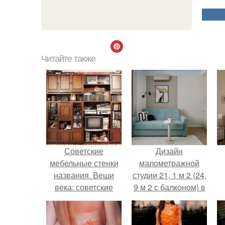
Читайте также
Советские
Дизайн
мебельные стенки
малометражной
названия. Вещи
студии 21, 1 м 2 (24,
века: советские
9 м 2 с балконом) в
стенки 80-х.
Краснодаре.