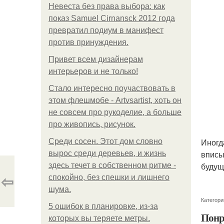
Невеста без права выбора: как
показ Samuel Cirnansck 2012 года
превратил подиум в манифест
против принуждения.
Привет всем дизайнерам
интерьеров и не только!
Стало интересно поучаствовать в
этом флешмобе - Artvsartist, хоть он
не совсем про рукоделие, а больше
про живопись, рисунок.
Иногд
Среди сосен. Этот дом словно
вписы
вырос среди деревьев, и жизнь
будущ
здесь течет в собственном ритме -
⇦
спокойно, без спешки и лишнего
шума.
Категори
5 ошибок в планировке, из-за
Понр
которых вы теряете метры.