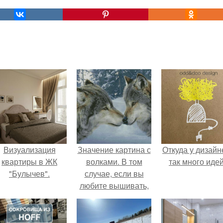
Визуализация
Значение картина с
Откуда у дизайн
квартиры в ЖК
волками. В том
так много иде
"Булычев".
случае, если вы
любите вышивать,
то наверняка
задумывались о
том, что означает та