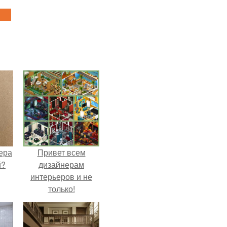
ера
Привет всем
й?
дизайнерам
интерьеров и не
только!