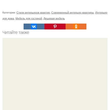
Категории:
Стили интерьеров квартир
,
Современный интерьер квартиры
,
Интерьер
для дома
,
Мебель для гостиной
,
Дешевая мебель
Читайте также
Советские мебельные стенки названия. Вещи века:
советские стенки 80-х.