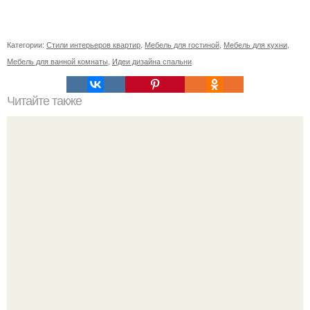
Категории:
Стили интерьеров квартир
,
Мебель для гостиной
,
Мебель для кухни
,
Мебель для ванной комнаты
,
Идеи дизайна спальни
Читайте также
Шкаф купе в прихожую с обувницей. Закрытые модели