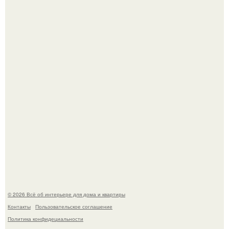
Artvsartist, хоть он не совсем про рукоделие, а больше
про живопись, рисунок.
Квартира дипломата. Дизайнер Татьяна Сорокина -
Ильина создала классический интерьер для возрастной
пары в квартире площадью 82, 5 кв.
© 2026 Всё об интерьере для дома и квартиры
Контакты
Пользовательское соглашение
Политика конфидециальности