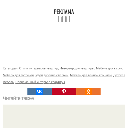
Категории:
Стили интерьеров квартир
,
Интерьер для квартиры
,
Мебель для кухни
,
Мебель для гостиной
,
Идеи дизайна спальни
,
Мебель для ванной комнаты
,
Детская
мебель
,
Современный интерьер квартиры
Читайте также