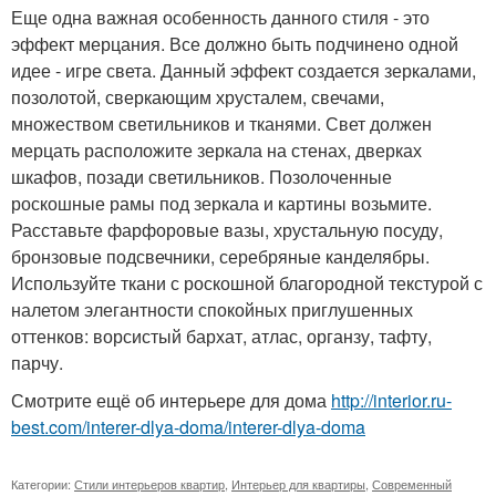
Еще одна важная особенность данного стиля - это
эффект мерцания. Все должно быть подчинено одной
идее - игре света. Данный эффект создается зеркалами,
позолотой, сверкающим хрусталем, свечами,
множеством светильников и тканями. Свет должен
мерцать расположите зеркала на стенах, дверках
шкафов, позади светильников. Позолоченные
роскошные рамы под зеркала и картины возьмите.
Расставьте фарфоровые вазы, хрустальную посуду,
бронзовые подсвечники, серебряные канделябры.
Используйте ткани с роскошной благородной текстурой с
налетом элегантности спокойных приглушенных
оттенков: ворсистый бархат, атлас, органзу, тафту,
парчу.
Смотрите ещё об интерьере для дома
http://interior.ru-
best.com/interer-dlya-doma/interer-dlya-doma
Категории:
Стили интерьеров квартир
,
Интерьер для квартиры
,
Современный