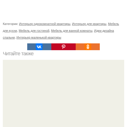
Категории:
Интерьер однокомнатной квартиры
,
Интерьер для квартиры
,
Мебель
для кухни
,
Мебель для гостиной
,
Мебель для ванной комнаты
,
Идеи дизайна
спальни
,
Интерьер маленькой квартиры
Читайте также
Как правильно обрезать герань, чтобы она пышно цвела.