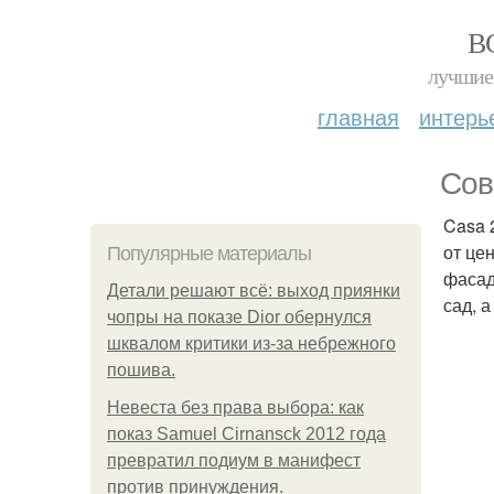
В
лучшие 
главная
интерь
Сов
Casa 
от це
Популярные материалы
фасад
Детали решают всё: выход приянки
сад, 
чопры на показе Dior обернулся
шквалом критики из-за небрежного
пошива.
Невеста без права выбора: как
показ Samuel Cirnansck 2012 года
превратил подиум в манифест
против принуждения.