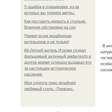
5 ошибок в планировке, из-за
которых вы теряете метры.
Как поставить кровать в спальне.
Влияние обстановки на сон
Привет всем дизайнерам
интерьеров и не только!
. В и
69-Летний житель Италии создал
натур
фальшивый античный амфитеатр и
госте
долгое время успешно выдавал его
особн
за настоящее историческое
сосно
наследие.
Моя супруга тоже дизайнер
любимый стиль - Прованс.