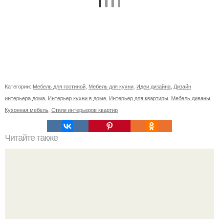
Категории:
Мебель для гостиной
,
Мебель для кухни
,
Идеи дизайна
,
Дизайн
интерьера дома
,
Интерьер кухни в доме
,
Интерьер для квартиры
,
Мебель диваны
,
Кухонная мебель
,
Стили интерьеров квартир
Читайте также