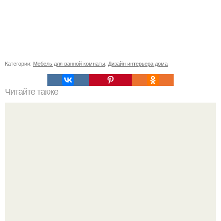
Категории:
Мебель для ванной комнаты
,
Дизайн интерьера дома
Читайте также
Резьба по дереву в стиле барокко. Резьба по дереву:
стилистические направления и характерные узоры.