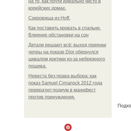
на то, как почти идеально чисто в
корейских домах.
Сокровища из Hoff.
Как поставить кровать в спальне.
Влияние обстановки на сон
Детали решают всё: выход приянки
чопры на показе Dior обернулся
шквалом критики из-за небрежного
пошива.
Невеста без права выбора: как
показ Samuel Cirnansck 2012 года
превратил подиум в манифест
против принуждения.
Подхо