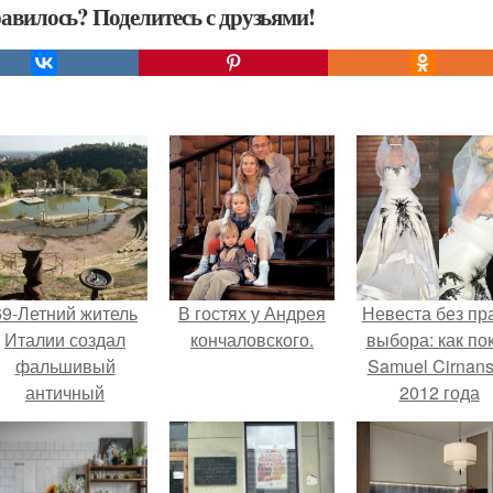
авилось? Поделитесь с друзьями!
69-Летний житель
В гостях у Андрея
Невеста без пр
Италии создал
кончаловского.
выбора: как по
фальшивый
Samuel Cirnan
античный
2012 года
амфитеатр и
превратил под
долгое время
в манифест про
успешно выдавал
принуждения