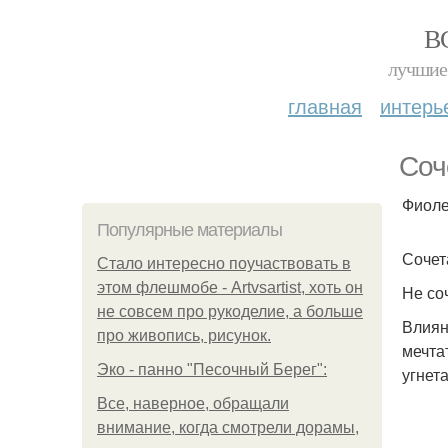
В
лучшие 
главная
интерь
Соч
Фиоле
Популярные материалы
Сочет
Стало интересно поучаствовать в
этом флешмобе - Artvsartist, хоть он
Не со
не совсем про рукоделие, а больше
Влиян
про живопись, рисунок.
мечта
Эко - панно "Песочный Берег":
угнета
Все, наверное, обращали
внимание, когда смотрели дорамы,