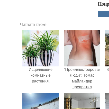
Понр
Читайте также
Исцеляющие
"Проиллюстрированные
комнатные
Люди": Томас
растения.
майландер
превратил
солнечные ожоги в
арт - объект.