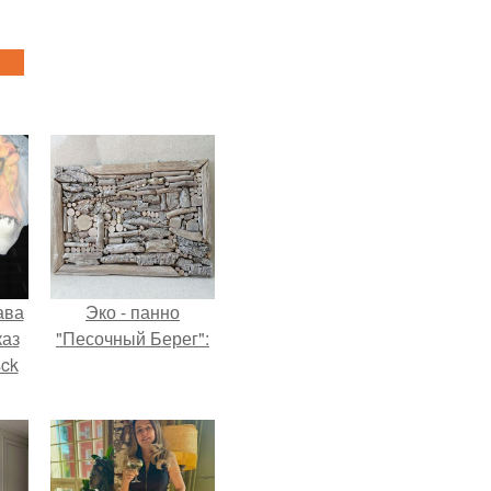
ава
Эко - панно
каз
"Песочный Берег":
sck
иум
тив
.