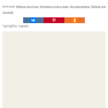
Категории:
Мебель для кухни
,
Интерьер кухни в доме
,
Детская мебель
,
Мебель для
гостиной
Читайте также
Васту по цветам. Секреты васту: цветовая гамма для
комнат.