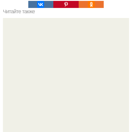
Читайте также
Альбом номер 2. красочный интерьер квартиры в
Мадриде.
Разноцветная керамическая плитка как украшение