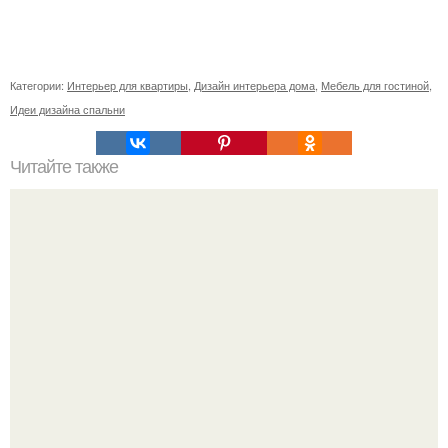
Категории:
Интерьер для квартиры
,
Дизайн интерьера дома
,
Мебель для гостиной
,
Идеи дизайна спальни
Читайте также
Плитка для печки в доме. Плитка для печи и камина -
какую выбрать и какой лучше обложить печь в доме.