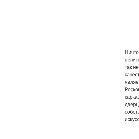
Ничто
велик
так н
качес
являе
Роско
карка
дверц
собст
искус