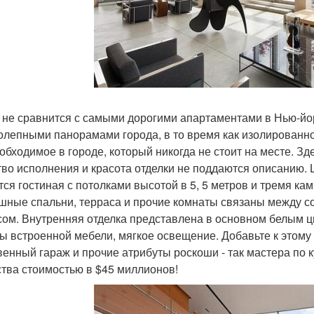
 не сравнится с самыми дорогими апартаментами в Нью-йо
олепными панорамами города, в то время как изолированн
еобходимое в городе, который никогда не стоит на месте. З
тво исполнения и красота отделки не поддаются описанию
тся гостиная с потолками высотой в 5, 5 метров и тремя к
шные спальни, терраса и прочие комнаты связаны между с
сом. Внутренняя отделка представлена в основном белым ц
ы встроенной мебели, мягкое освещение. Добавьте к этому 
венный гараж и прочие атрибуты роскоши - так мастера по 
ства стоимостью в $45 миллионов!