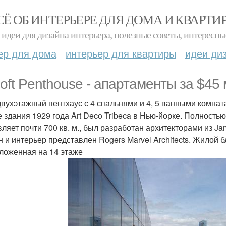
СЁ ОБ ИНТЕРЬЕРЕ ДЛЯ ДОМА И КВАРТИ
идеи для дизайна интерьера, полезные советы, интересны
ер для дома
интерьер для квартиры
идеи ди
loft Penthouse - апартаменты за $45
двухэтажный пентхаус с 4 спальнями и 4, 5 ванными комнат
 здания 1929 года Art Deco Tribeca в Нью-йорке. Полность
вляет почти 700 кв. м., был разработан архитекторами из Ja
 и интерьер представлен Rogers Marvel Architects. Жилой бл
ложенная на 14 этаже