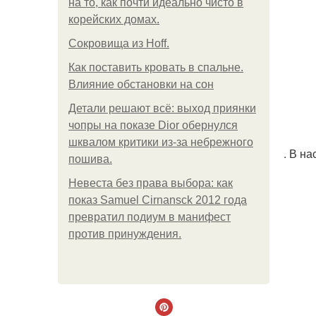
на то, как почти идеально чисто в
корейских домах.
Сокровища из Hoff.
Как поставить кровать в спальне.
Влияние обстановки на сон
Детали решают всё: выход приянки
чопры на показе Dior обернулся
шквалом критики из-за небрежного
. В н
пошива.
Невеста без права выбора: как
показ Samuel Cirnansck 2012 года
превратил подиум в манифест
против принуждения.