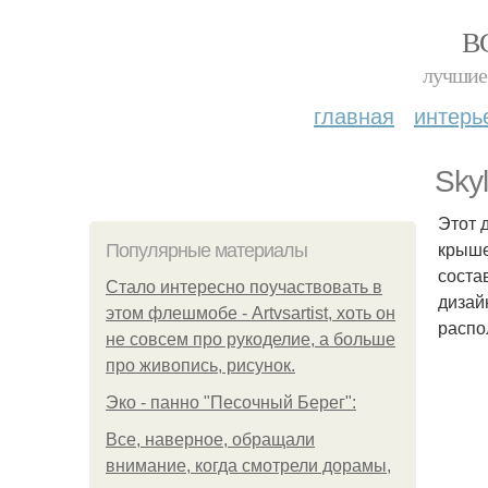
В
лучшие 
главная
интерь
Sky
Этот 
крыше
Популярные материалы
соста
Стало интересно поучаствовать в
дизайн
этом флешмобе - Artvsartist, хоть он
распо
не совсем про рукоделие, а больше
про живопись, рисунок.
Эко - панно "Песочный Берег":
Все, наверное, обращали
внимание, когда смотрели дорамы,