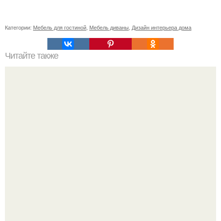
Категории:
Мебель для гостиной
,
Мебель диваны
,
Дизайн интерьера дома
Читайте также
Комнатный схизантус. Среди комнатных растений не так
уж много подлинных однолетников.